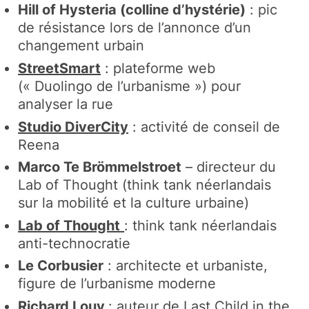
Hill of Hysteria (colline d’hystérie)
: pic
de résistance lors de l’annonce d’un
changement urbain​
StreetSmart
: plateforme web
(« Duolingo de l’urbanisme ») pour
analyser la rue​
Studio DiverCity
: activité de conseil de
Reena
Marco Te Brömmelstroet
– directeur du
Lab of Thought (think tank néerlandais
sur la mobilité et la culture urbaine)
Lab of Thought
: think tank néerlandais
anti-technocratie​
Le Corbusier
: architecte et urbaniste,
figure de l’urbanisme moderne
Richard Louv
: auteur de
Last Child in the