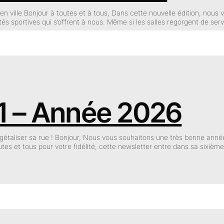
n ville Bonjour à toutes et à tous, Dans cette nouvelle édition, nous 
ités sportives qui s’offrent à nous. Même si les salles regorgent de ser
 1 – Année 2026
gétaliser sa rue ! Bonjour, Nous vous souhaitons une très bonne anné
toutes et tous pour votre fidélité, cette newsletter entre dans sa sixiè