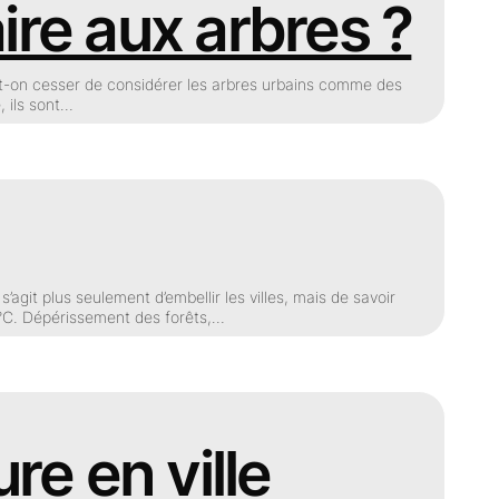
re aux arbres ?
a-t-on cesser de considérer les arbres urbains comme des
, ils sont…
’agit plus seulement d’embellir les villes, mais de savoir
0°C. Dépérissement des forêts,…
re en ville