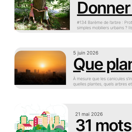
Donner 
#134 Barème de l’arbre : Pro
simples mobiliers urbains ? Il
5 juin 2026
Que pla
À mesure que les canicules s’int
quelles plantes, quels arbres 
21 mai 2026
31 mots 