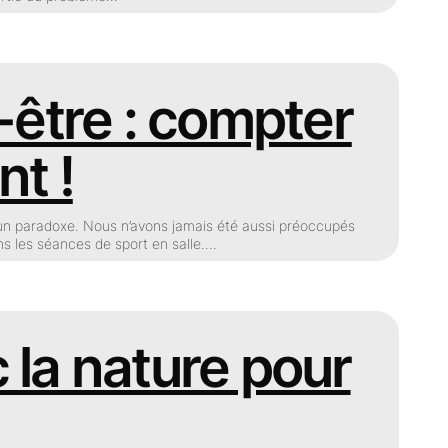
-être : compter
nt !
d’un paradoxe. Nous n’avons jamais été aussi préoccupés
ns les séances de sport en salle.…
 la nature pour