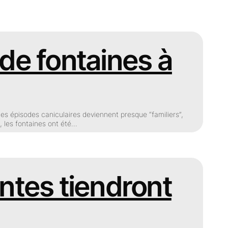
 de fontaines à
les épisodes caniculaires deviennent presque “familiers”,
, les fontaines ont été…
antes tiendront