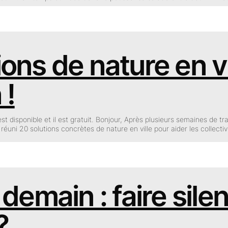
ions de nature en v
 !
st disponible et il est gratuit. Bonjour, Après plusieurs semaines de tr
réuni 20 solutions concrètes de nature en ville pour aider les collecti
 demain : faire sil
?