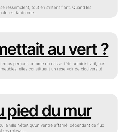
 se ressemblent, tout en s’intensifiant. Quand les
 couleurs d’automne…
mettait au vert ?
ngtemps perçues comme un casse-tête administratif, nos
meubles, elles constituent un réservoir de biodiversité
 au pied du mur
 la ville n’était qu’un ventre affamé, dépendant de flux
ubles relevait…