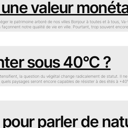
une valeur monétai
téger le patrimoine arboré de nos villes Bonjour à toutes et à tous, V
s façonnent notre qualité de vie en ville. Pourtant, trop souvent encore
nter sous 40°C ?
ensifient, la question du végétal change radicalement de statut. Il ne s
et quels paysages seront encore capables de résister à des étés à +4
pour parler de natu