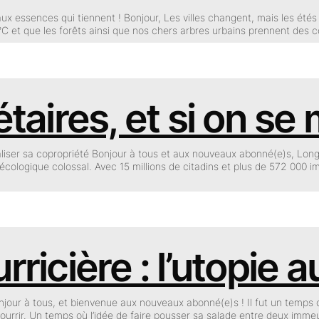
 aux essences qui tiennent ! Bonjour, Les villes changent, mais les étés
°C et que les forêts ainsi que nos chers arbres urbains prennent des
taires, et si on se 
liser sa copropriété Bonjour à tous et aux nouveaux abonné(e)s, Lo
écologique colossal. Avec 15 millions de citadins et plus de 572 000 im
urricière : l’utopie
njour à tous, et bienvenue aux nouveaux abonné(e)s ! Il fut un temps où
e nourrir. Un temps où l’idée de faire pousser sa salade entre deux imme