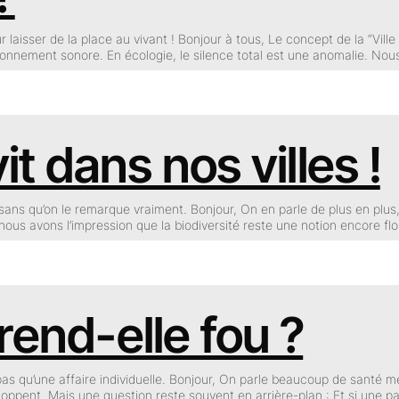
r laisser de la place au vivant ! Bonjour à tous, Le concept de la “Vill
ironnement sonore. En écologie, le silence total est une anomalie. No
it dans nos villes !
e sans qu’on le remarque vraiment. Bonjour, On en parle de plus en plus
 nous avons l’impression que la biodiversité reste une notion encore f
, rend-elle fou ?
as qu’une affaire individuelle. Bonjour, On parle beaucoup de santé me
eloppent. Mais une question reste souvent en arrière-plan : Et si une 