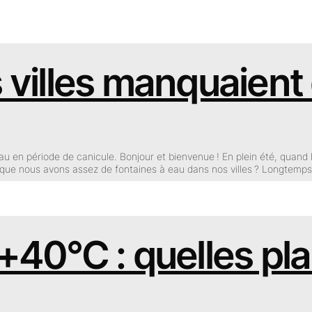
s villes manquaient
eau en période de canicule. Bonjour et bienvenue ! En plein été, quand 
 que nous avons assez de fontaines à eau dans nos villes ? Longtemps
 +40°C : quelles pl