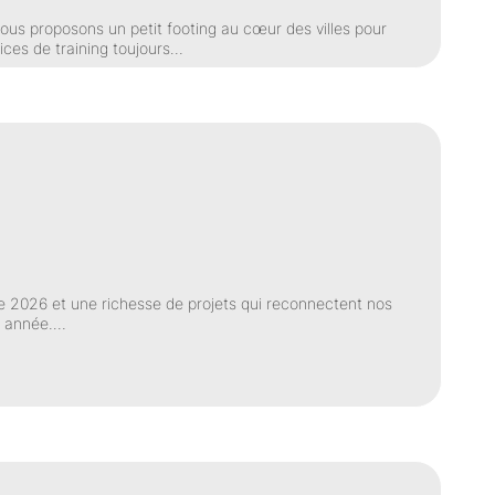
vous proposons un petit footing au cœur des villes pour
vices de training toujours…
e 2026 et une richesse de projets qui reconnectent nos
me année.…