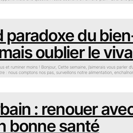
 paradoxe du bien
mais oublier le viva
us et ruminer moins ! Bonjour, Cette semaine, j’aimerais vous parler 
tre : nous comptons nos pas, surveillons notre alimentation, enchaîno
bain : renouer avec
en bonne santé