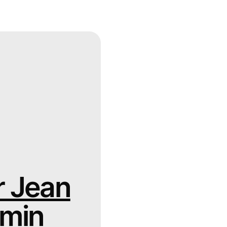
r Jean
umin